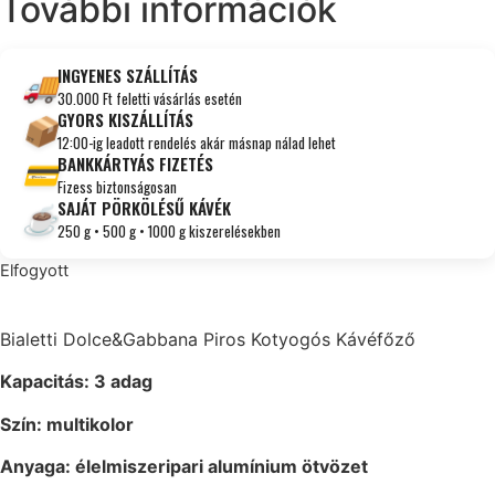
További információk
INGYENES SZÁLLÍTÁS
🚚
30.000 Ft feletti vásárlás esetén
GYORS KISZÁLLÍTÁS
📦
12:00-ig leadott rendelés akár másnap nálad lehet
BANKKÁRTYÁS FIZETÉS
💳
Fizess biztonságosan
SAJÁT PÖRKÖLÉSŰ KÁVÉK
☕
250 g • 500 g • 1000 g kiszerelésekben
Elfogyott
Bialetti Dolce&Gabbana Piros Kotyogós Kávéfőző
Kapacitás: 3 adag
Szín: multikolor
Anyaga: élelmiszeripari alumínium ötvözet