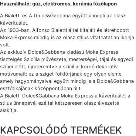
Használható: gáz, elektromos, kerámia főzőlapon
A Bialetti és A Dolce&Gabbana együtt ünnepli az olasz
kávérituálét.
Az 1933-ban, Alfonso Bialetti által kitalált és létrehozott
Moka Express mindig is az olasz stílus vitathatatlan ikonja
volt.
Az exkluzív Dolce&Gabbana kiadású Moka Express
tisztelgés Szicília művészete, mesterségei, tájai és egyedi
színei előtt, újrateremtve a szicíliai kordé dekoratív
motívumait: ez a sziget folklórjának egy olyan eleme,
amely hagyományaival együtt mindig is a Dolce&Gabbana
esztétikájának középpontjában állt.
A Bialetti Dolce&Gabbana Moka Express a kávérituálét a
stílus ünnepévé, ezáltal kétszeresen olasz élvezetté
alakítja.
KAPCSOLÓDÓ TERMÉKEK