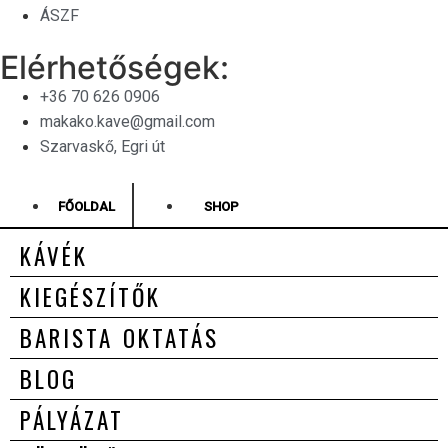
ÁSZF
Elérhetőségek:
+36 70 626 0906
makako.kave@gmail.com
Szarvaskő, Egri út
FŐOLDAL
SHOP
KÁVÉK
KIEGÉSZÍTŐK
BARISTA OKTATÁS
BLOG
PÁLYÁZAT