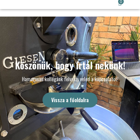
0
Köszönük, hogy írtál nekünk!
Hamarosan kollégánk felveszi veled a kapcsolatot!
Vissza a főoldalra