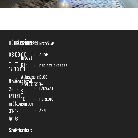
HÉTKÖZNAP:
HÉTKÖZNAP:
Wellprod
KEZDŐLAP
-
08:00
09:00
SHOP
Invest
–
–
Kft.
BARISTA OKTATÁS
17:00
17:00
Adószám:
BLOG
November
Áprilistól
25470699-
2-
1-
PÁLYÁZAT
2-
től
től
10
PÖRKÖLŐ
màrcius
November
31-
1-
ÁSZF
ig
ig
Szombat:
Szombat: